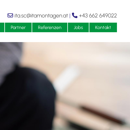
ita.sc@itamontagen.at
|
+43 662 649022


Partner
Referenzen
Jobs
Kontakt