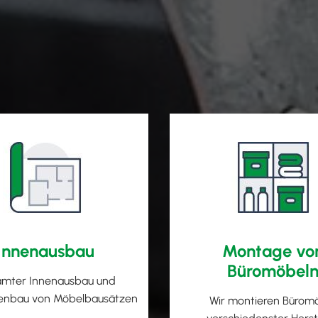
Innenausbau
Montage vo
Büromöbel
mter Innenausbau und
nbau von Möbelbausätzen
Wir montieren Bürom