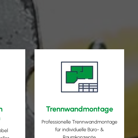
n
Trennwandmontage
n
Professionelle Trennwandmontage
für individuelle Büro- &
öbel
Raumkonzepte