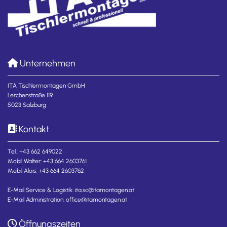
Unternehmen

ITA Tischlermontagen GmbH
Lerchenstraße 119
5023 Salzburg
Kontakt

Tel.:
+43 662 649022
Mobil Walter:
+43 664 2603761
Mobil Alois:
+43 664 2603762
E-Mail Service & Logistik:
ita.sc@itamontagen.at
E-Mail Administration:
office@itamontagen.at
Öffnungszeiten
