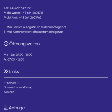
Tel.:
+43 662 649022
Mobil Walter:
+43 664 2603761
Mobil Alois:
+43 664 2603762
E-Mail Service & Logistik:
ita.sc@itamontagen.at
E-Mail Administration:
office@itamontagen.at
Öffnungszeiten

Mo - Do: 07:00 - 16:00
Fr: 07:00 - 12:00
Links

Impressum
Datenschutzerklärung
Kontakt
Anfrage
